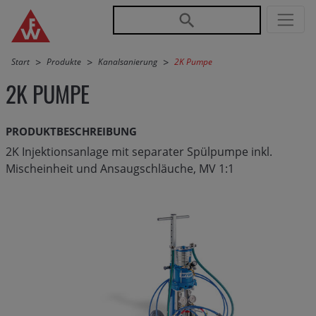
Direkt zur Hauptnavigation springen
Direkt zum Inhalt springen
Start
Produkte
Kanalsanierung
2K Pumpe
2K PUMPE
PRODUKTBESCHREIBUNG
2K Injektionsanlage mit separater Spülpumpe inkl.
Mischeinheit und Ansaugschläuche, MV 1:1