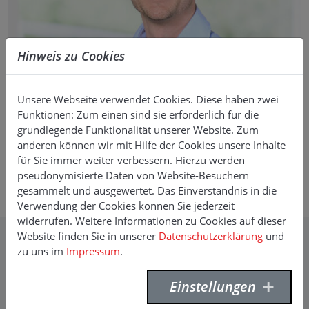
Hinweis zu Cookies
Unsere Webseite verwendet Cookies. Diese haben zwei
NICOLAS HOUY
Funktionen: Zum einen sind sie erforderlich für die
grundlegende Funktionalität unserer Website. Zum
Abteilungsleiter Kanalsanierung
anderen können wir mit Hilfe der Cookies unsere Inhalte
E-Mail:
nicolas.houy(at)f-willich.com
für Sie immer weiter verbessern. Hierzu werden
Phone:
+49 6873 9999 216
pseudonymisierte Daten von Website-Besuchern
gesammelt und ausgewertet. Das Einverständnis in die
Mobile:
+49 173 146 27 32
Verwendung der Cookies können Sie jederzeit
widerrufen. Weitere Informationen zu Cookies auf dieser
Website finden Sie in unserer
Datenschutzerklärung
und
zu uns im
Impressum
.
Kontakt
F. Willich GmbH + Co. KG
Einstellungen
Planetenfeldstraße 120
44379 Dortmund