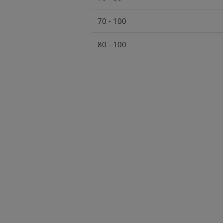
70 - 100
80 - 100
100 - 125
100 - 150
125 - 150
150 - 200
200 - 250
250 - 300