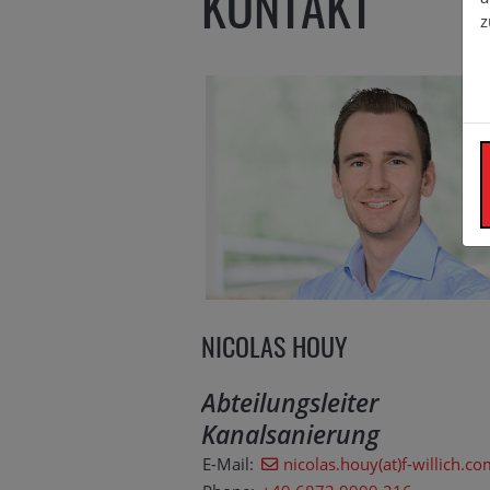
KONTAKT
z
NICOLAS HOUY
Abteilungsleiter
Kanalsanierung
E-Mail:
nicolas.houy(at)f-willich.c