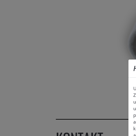
U
Z
u
u
p
a
k
a