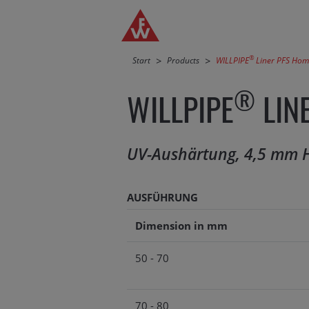
Direkt zur Hauptnavigation springen
Direkt zum Inhalt springen
®
Start
Products
WILLPIPE
Liner PFS Hom
®
WILLPIPE
LIN
UV-Aushärtung, 4,5 mm H
AUSFÜHRUNG
Dimension in mm
50 - 70
70 - 80