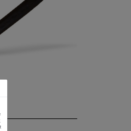
es
es
es
e
g
t