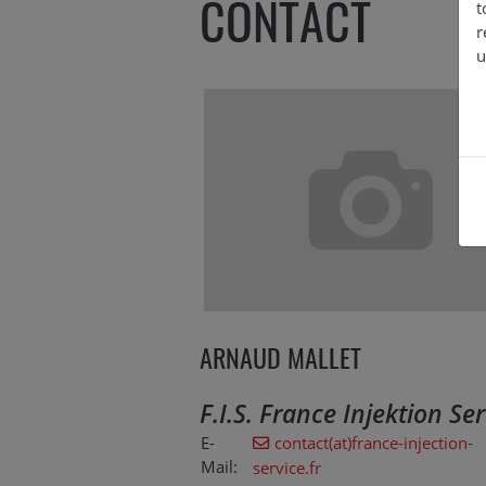
CONTACT
t
r
u
ARNAUD MALLET
F.I.S. France Injektion Ser
E-
contact(at)france-injection-
Mail:
service.fr