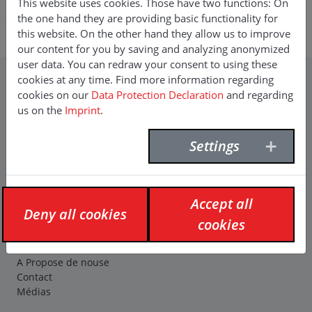
This website uses cookies. Those have two functions: On
F.I.S. France Injektion Service
the one hand they are providing basic functionality for
E-Mail:
contact(at)france-injection-service.fr
this website. On the other hand they allow us to improve
our content for you by saving and analyzing anonymized
user data. You can redraw your consent to using these
cookies at any time. Find more information regarding
cookies on our
Data Protection Declaration
and regarding
Contact
us on the
Imprint
.
F. Willich GmbH + Co. KG
Planetenfeldstraße 120
Settings
44379 Dortmund
Tél.:
+49 (0)231 9640 0
Fax: +49 (0)231 9640 232
Accept all
info(at)f-willich.com
Deny all cookies
cookies
Compagnie
A Propose de nouse
Contact
Médias