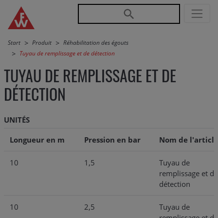
Jump directly to main navigation
Jump directly to content
Start
Produit
Réhabilitation des égouts
Tuyau de remplissage et de détection
TUYAU DE REMPLISSAGE ET DE
DÉTECTION
UNITÉS
Longueur en m
Pression en bar
Nom de l'articl
10
1,5
Tuyau de
remplissage et de
détection
10
2,5
Tuyau de
remplissage et de