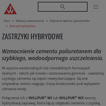
Przejdź do nawigacji głównej
Przejdź do treści
Start
Obszary zastosowania
Inżynieria lądowa i geotechnika
Zastrzyki hybrydowe
ZASTRZYKI HYBRYDOWE
Wzmocnienie cementu poliuretanem dla
szybkiego, wodoodpornego uszczelnienia.
W wysoce wodonośnych lub niestabilnych formacjach
skalnych - takich jak tunele i zastosowania górnicze - zawiesiny
czystego cementu są często niewystarczające. Są one
zmywalne, wolno reagują i tracą skuteczność pod wpływem
ciśnienia wody.
®
®
Połączenie ich z
WILLPUR
WI
lub
WILLPUR
WX
tworzy
hybrydową zaprawę, która łączy objętość cementu z szybką,