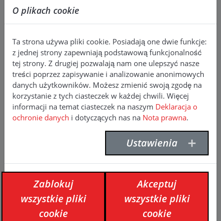
O plikach cookie
Kontakt
F. Willich GmbH + Co. KG
Ta strona używa pliki cookie. Posiadają one dwie funkcje:
Planetenfeldstraße 120
z jednej strony zapewniają podstawową funkcjonalność
44379 Dortmund
tej strony. Z drugiej pozwalają nam one ulepszyć nasze
tel.: +49 (0)231
9640 0
treści poprzez zapisywanie i analizowanie anonimowych
faks: +49 (0)231 9640 232
danych użytkowników. Możesz zmienić swoją zgodę na
info(at)f-willich.com
korzystanie z tych ciasteczek w każdej chwili. Więcej
informacji na temat ciasteczek na naszym
Deklaracja o
ochronie danych
i dotyczących nas na
Nota prawna
.
Firma
O nas
Ustawienia
Kontakt
Media
Strony
Zablokuj
Akceptuj
Produkty
wszystkie pliki
wszystkie pliki
Obszary zastosowań
cookie
cookie
Referencje