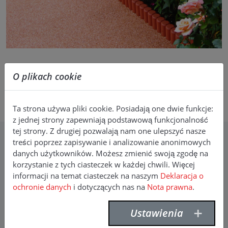
O plikach cookie
Ta strona używa pliki cookie. Posiadają one dwie funkcje:
z jednej strony zapewniają podstawową funkcjonalność
tej strony. Z drugiej pozwalają nam one ulepszyć nasze
treści poprzez zapisywanie i analizowanie anonimowych
Kontakt
danych użytkowników. Możesz zmienić swoją zgodę na
korzystanie z tych ciasteczek w każdej chwili. Więcej
F. Willich GmbH + Co. KG
informacji na temat ciasteczek na naszym
Deklaracja o
Planetenfeldstraße 120
ochronie danych
i dotyczących nas na
Nota prawna
.
44379 Dortmund
tel.: +49 (0)231
9640 0
Ustawienia
faks: +49 (0)231 9640 232
info(at)f-willich.com