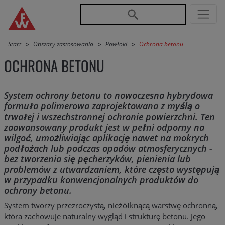
Przejdź do nawigacji głównej
Przejdź do treści
Start
Obszary zastosowania
Powłoki
Ochrona betonu
OCHRONA BETONU
System ochrony betonu to nowoczesna hybrydowa
formuła polimerowa zaprojektowana z myślą o
trwałej i wszechstronnej ochronie powierzchni. Ten
zaawansowany produkt jest w pełni odporny na
wilgoć, umożliwiając aplikację nawet na mokrych
podłożach lub podczas opadów atmosferycznych -
bez tworzenia się pęcherzyków, pienienia lub
problemów z utwardzaniem, które często występują
w przypadku konwencjonalnych produktów do
ochrony betonu.
System tworzy przezroczystą, nieżółknącą warstwę ochronną,
która zachowuje naturalny wygląd i strukturę betonu. Jego