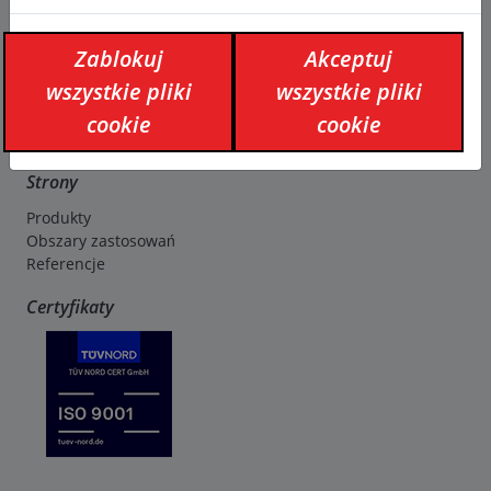
Zablokuj
Akceptuj
Firma
wszystkie pliki
wszystkie pliki
O nas
Kontakt
cookie
cookie
Media
Strony
Produkty
Obszary zastosowań
Referencje
Certyfikaty