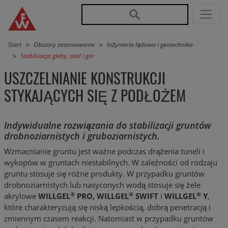
Przejdź do nawigacji głównej
Przejdź do treści
Start
Obszary zastosowania
Inżynieria lądowa i geotechnika
Stabilizacja gleby, skał i gór
USZCZELNIANIE KONSTRUKCJI
STYKAJĄCYCH SIĘ Z PODŁOŻEM
Indywidualne rozwiązania do stabilizacji gruntów
drobnoziarnistych i gruboziarnistych.
Wzmacnianie gruntu jest ważne podczas drążenia tuneli i
wykopów w gruntach niestabilnych. W zależności od rodzaju
gruntu stosuje się różne produkty. W przypadku gruntów
drobnoziarnistych lub nasyconych wodą stosuje się żele
®
®
®
akrylowe
WILLGEL
PRO, WILLGEL
SWIFT
i
WILLGEL
Y
,
które charakteryzują się niską lepkością, dobrą penetracją i
zmiennym czasem reakcji. Natomiast w przypadku gruntów