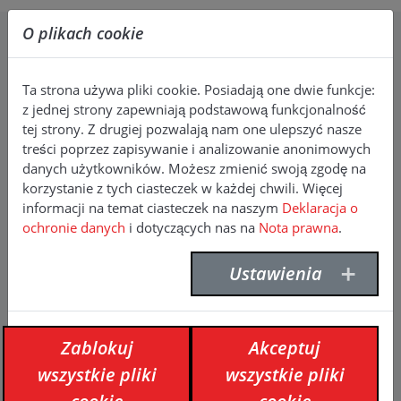
O plikach cookie
Kontakt
Ta strona używa pliki cookie. Posiadają one dwie funkcje:
F. Willich GmbH + Co. KG
z jednej strony zapewniają podstawową funkcjonalność
Planetenfeldstraße 120
tej strony. Z drugiej pozwalają nam one ulepszyć nasze
44379 Dortmund
treści poprzez zapisywanie i analizowanie anonimowych
tel.: +49 (0)231
9640 0
danych użytkowników. Możesz zmienić swoją zgodę na
faks: +49 (0)231 9640 232
korzystanie z tych ciasteczek w każdej chwili. Więcej
info(at)f-willich.com
informacji na temat ciasteczek na naszym
Deklaracja o
ochronie danych
i dotyczących nas na
Nota prawna
.
Firma
Ustawienia
O nas
Kontakt
Media
Zablokuj
Akceptuj
Strony
wszystkie pliki
wszystkie pliki
Produkty
Obszary zastosowań