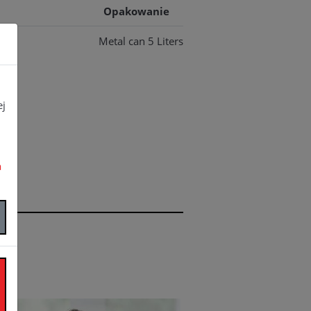
Opakowanie
Metal can 5 Liters
ej
a