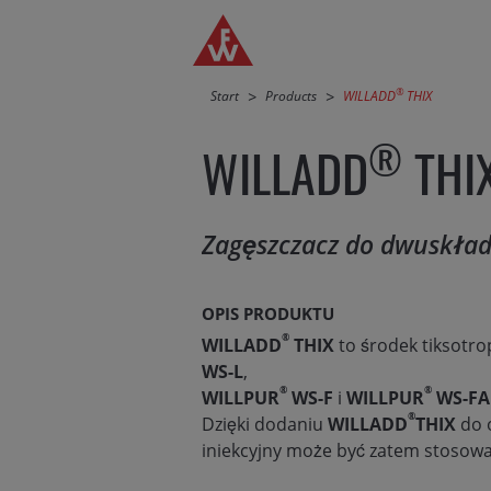
Przejdź do nawigacji głównej
Przejdź do treści
®
Start
Products
WILLADD
THIX
®
WILLADD
THI
Zagęszczacz do dwuskła
OPIS PRODUKTU
®
WILLADD
THIX
to środek tiksotr
WS-L
,
®
®
WILLPUR
WS-F
i
WILLPUR
WS-FA
®
Dzięki dodaniu
WILLADD
THIX
do 
iniekcyjny może być zatem stosowa