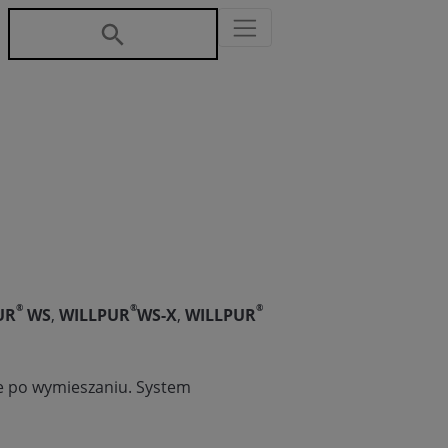
®
®
®
UR
WS
,
WILLPUR
WS-X
,
WILLPUR
je po wymieszaniu. System