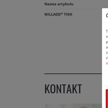
Nazwa artykułu
®
WILLADD
THIX
T
s
p
a
z
c
o
KONTAKT