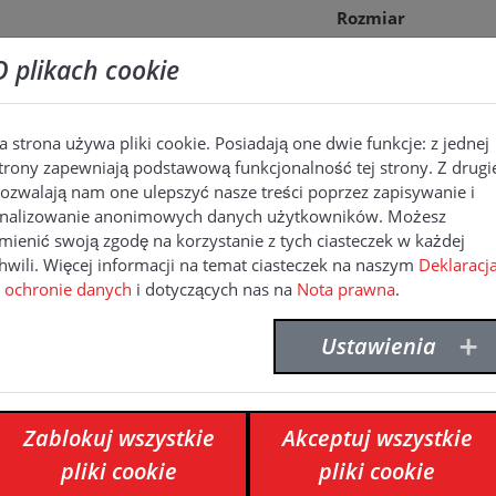
Rozmiar
O plikach cookie
4 kg
a strona używa pliki cookie. Posiadają one dwie funkcje: z jednej
trony zapewniają podstawową funkcjonalność tej strony. Z drugi
ozwalają nam one ulepszyć nasze treści poprzez zapisywanie i
nalizowanie anonimowych danych użytkowników. Możesz
mienić swoją zgodę na korzystanie z tych ciasteczek w każdej
hwili. Więcej informacji na temat ciasteczek na naszym
Deklaracj
 ochronie danych
i dotyczących nas na
Nota prawna
.
Ustawienia
Zablokuj wszystkie
Akceptuj wszystkie
pliki cookie
pliki cookie