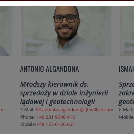
ANTONIO ALGANDONA
ISMA
Młodszy kierownik ds.
Sprz
sprzedaży w dziale inżynierii
zakre
lądowej i geotechnologii
geot
om
E-Mail:
antonio.algandona(at)f-willich.com
E-Mail:
Phone:
+49 231 9640 416
Mobile
Mobile:
+49 173 6126 651