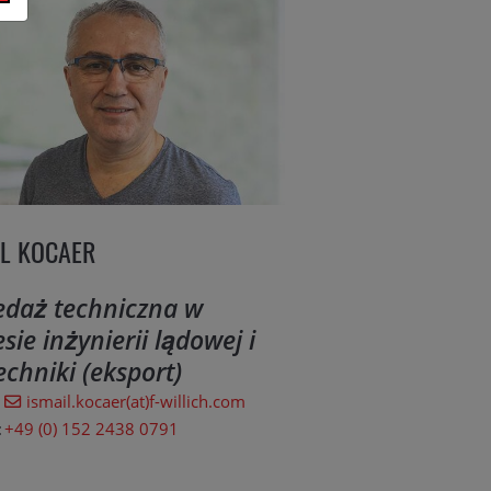
IL KOCAER
edaż techniczna w
sie inżynierii lądowej i
echniki (eksport)
ismail.kocaer(at)f-willich.com
:
+49 (0) 152 2438 0791